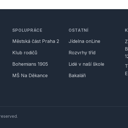
SPOLUPRÁCE
OSTATNÍ
Městská část Praha 2
Jídelna onLine
Z
B
Klub rodičů
Rozvrhy tříd
1
Bohemians 1905
Lidé v naší škole
T
E
MŠ Na Děkance
Bakaláři
 reserved.