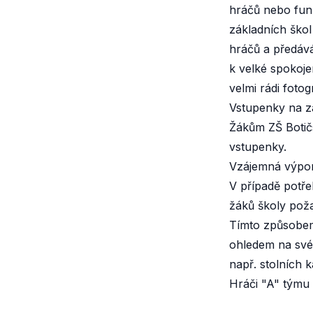
hráčů nebo funk
základních škol
hráčů a předáv
k velké spokoje
velmi rádi fotogr
Vstupenky na 
Žákům ZŠ Botič
vstupenky.
Vzájemná výp
V případě potře
žáků školy poža
Tímto způsobem 
ohledem na své
např. stolních k
Hráči "A" týmu