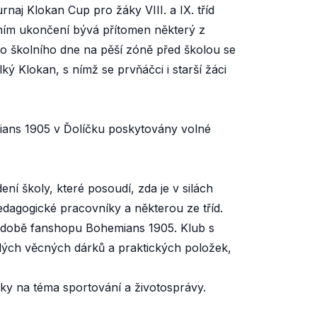
aj Klokan Cup pro žáky VIII. a IX. tříd
stním ukončení bývá přítomen některý z
 školního dne na pěší zóně před školou se
ý Klokan, s nímž se prvňáčci i starší žáci
ans 1905 v Ďolíčku poskytovány volné
í školy, které posoudí, zda je v silách
pedagogické pracovníky a některou ze tříd.
výzdobě fanshopu Bohemians 1905. Klub s
lých věcných dárků a praktických položek,
ky na téma sportování a životosprávy.