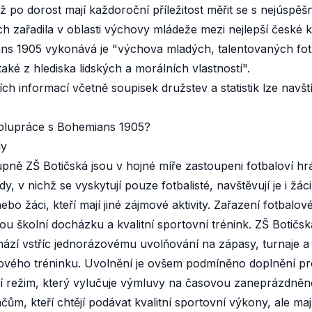
ž po dorost mají každoroční příležitost měřit se s nejúspěš
ch zařadila v oblasti výchovy mládeže mezi nejlepší české k
ns 1905 vykonává je "výchova mladých, talentovaných fotba
aké z hlediska lidských a morálních vlastností".
ších informací včetně soupisek družstev a statistik lze navš
olupráce s Bohemians 1905?
dy
stupně ZŠ Botičská jsou v hojné míře zastoupeni fotbaloví 
dy, v nichž se vyskytují pouze fotbalisté, navštěvují je i žá
ebo žáci, kteří mají jiné zájmové aktivity. Zařazení fotbalo
ou školní docházku a kvalitní sportovní trénink. ZŠ Botičs
chází vstříc jednorázovému uvolňování na zápasy, turnaje 
ového tréninku. Uvolnění je ovšem podmíněno doplnění pro
 režim, který vylučuje výmluvy na časovou zaneprázdněnos
m, kteří chtějí podávat kvalitní sportovní výkony, ale mají 