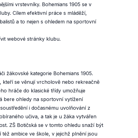
nějšími vrstevníky. Bohemians 1905 se v
luby. Cílem efektivní práce s mláděží,
listů a to nejen s ohledem na sportovní
tívit webové stránky klubu.
hráči žákovské kategorie Bohemians 1905.
ci, kteří se věnují vrcholově nebo rekreačně
vého hráče do klasické třídy umožňuje
ká bere ohledy na sportovní vytížení
a soustředění i dočasnému uvolňování z
bíraného učiva, a tak je u žáka vytvářen
t. ZŠ Botičská se v tomto ohledu snaží být
též ambice ve škole, v jejichž plnění jsou