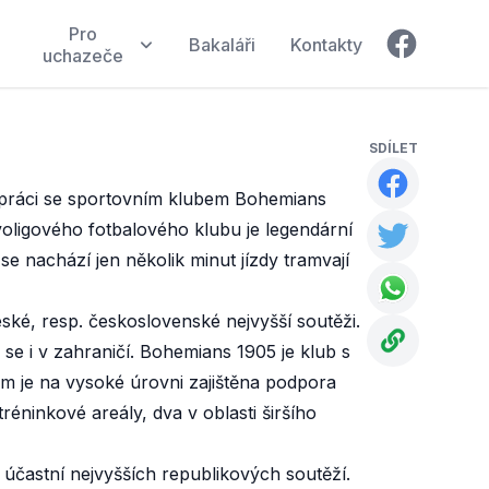
Pro
Bakaláři
Kontakty
Facebook
uchazeče
SDÍLET
olupráci se sportovním klubem Bohemians
oligového fotbalového klubu je legendární
 nachází jen několik minut jízdy tramvají
ské, resp. československé nejvyšší soutěži.
 se i v zahraničí. Bohemians 1905 je klub s
im je na vysoké úrovni zajištěna podpora
réninkové areály, dva v oblasti širšího
účastní nejvyšších republikových soutěží.