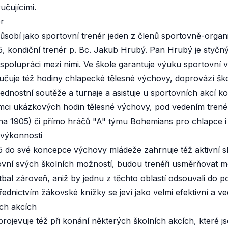
čujícími.
r
ůsobí jako sportovní trenér jeden z členů sportovně-organ
, kondiční trenér p. Bc. Jakub Hrubý. Pan Hrubý je sty
spolupráci mezi nimi. Ve škole garantuje výuku sportovní 
učuje též hodiny chlapecké tělesné výchovy, doprovází šk
ednostní soutěže a turnaje a asistuje u sportovních akcí k
ámci ukázkových hodin tělesné výchovy, pod vedením tre
a 1905) či přímo hráčů "A" týmu Bohemians pro chlapce i
 výkonnosti
do své koncepce výchovy mládeže zahrnuje též aktivní sle
vní svých školních možností, budou trenéři usměrňovat mot
fotbal zároveň, aniž by jednu z těchto oblastí odsouvali do 
řednictvím žákovské knížky se jeví jako velmi efektivní a 
ch akcích
rojevuje též při konání některých školních akcích, které j