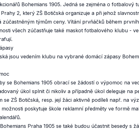
cionářů Bohemians 1905. Jedná se zejména o fotbalový turn
 Prahy 2, který ZŠ Botičská organizuje a při jehož slavno
á zúčastněným týmům ceny. Vítání prvňáčků během prvního
nosti všech zúčastňuje také maskot fotbalového klubu - velk
afují.
zápasy
ská jsou vedením klubu na vybrané domácí zápasy Bohemi
omoc
by se Bohemians 1905 obrací se žádostí o výpomoc na veden
dovaný úkol splnit či nikoliv a případně úkol deleguje na 
se ZŠ Botičská, resp. její žáci aktivně podíleli např. na 
 možnosti poskytuje škole reklamní předměty ve formě ma
alendářů.
 Bohemians Praha 1905 se také budou účastnit besedy s žá