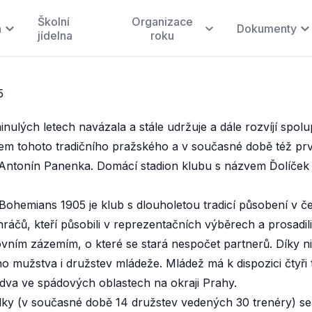
Školní
Organizace
a
Dokumenty
jídelna
roku
5
inulých letech navázala a stále udržuje a dále rozvíjí sp
em tohoto tradičního pražského a v současné době též prv
Antonín Panenka. Domácí stadion klubu s názvem Ďolíček se
Bohemians 1905 je klub s dlouholetou tradicí působení v če
ráčů, kteří působili v reprezentačních výběrech a prosadili
ovním zázemím, o které se stará nespočet partnerů. Díky n
ho mužstva i družstev mládeže. Mládež má k dispozici čtyři t
dva ve spádových oblastech na okraji Prahy.
ky (v současné době 14 družstev vedených 30 trenéry) se 