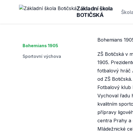
Základní škola
Škol
BOTIČSKÁ
Bohemians 190
Bohemians 1905
ZŠ Botičská v m
Sportovní výchova
1905. Prezident
fotbalový hráč 
od ZŠ Botičská.
Fotbalový klub 
Vychoval řadu h
kvalitním sport
přípravy ligové
centra Prahy a 
Mládežnické cel