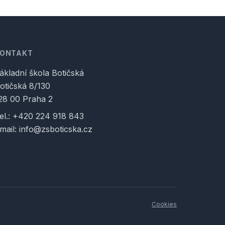
KONTAKT
ákladní škola Botičská
otičská 8/130
28 00 Praha 2
el.:
+420 224 918 843
mail:
info@zsboticska.cz
Cookies