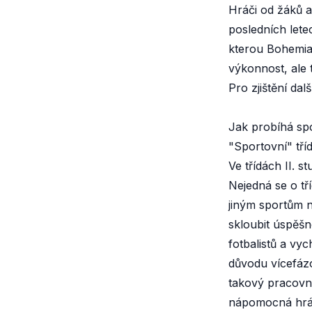
Hráči od žáků a
posledních lete
kterou Bohemia
výkonnost, ale t
Pro zjištění dal
Jak probíhá sp
"Sportovní" tří
Ve třídách II. 
Nejedná se o tří
jiným sportům n
skloubit úspěšn
fotbalistů a vy
důvodu vícefáz
takový pracovní
nápomocná hráčů