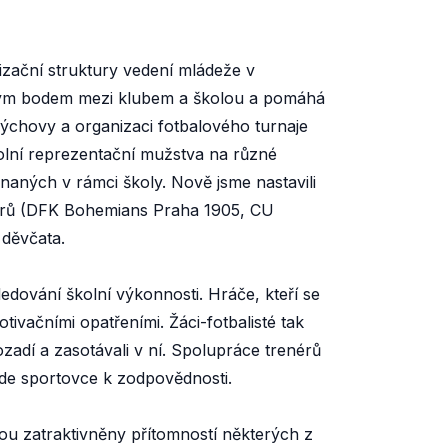
izační struktury vedení mládeže v
čným bodem mezi klubem a školou a pomáhá
výchovy a organizaci fotbalového turnaje
olní reprezentační mužstva na různé
onaných v rámci školy. Nově jsme nastavili
nérů (DFK Bohemians Praha 1905, CU
 děvčata.
dování školní výkonnosti. Hráče, kteří se
ivačními opatřeními. Žáci-fotbalisté tak
pozadí a zasotávali v ní. Spolupráce trenérů
vede sportovce k zodpovědnosti.
sou zatraktivněny přítomností některých z