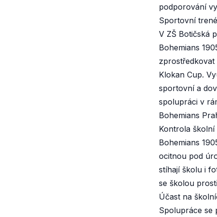
podporování vyu
Sportovní trené
V ZŠ Botičská p
Bohemians 1905
zprostředkovat 
Klokan Cup. Vy
sportovní a dov
spolupráci v r
Bohemians Prah
Kontrola školní
Bohemians 1905 
ocitnou pod úro
stíhají školu i 
se školou prost
Účast na školní
Spolupráce se p