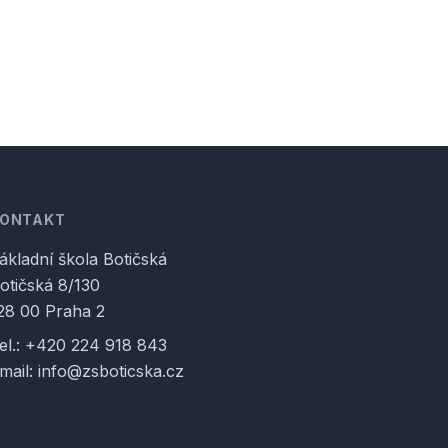
KONTAKT
ákladní škola Botičská
otičská 8/130
28 00 Praha 2
el.:
+420 224 918 843
mail:
info@zsboticska.cz