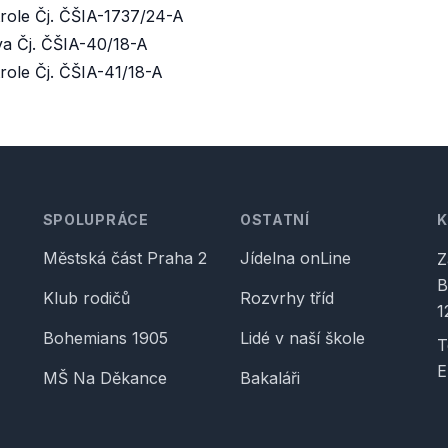
role Čj. ČŠIA-1737/24-A
va Čj. ČŠIA-40/18-A
role Čj. ČŠIA-41/18-A
SPOLUPRÁCE
OSTATNÍ
Městská část Praha 2
Jídelna onLine
Z
B
Klub rodičů
Rozvrhy tříd
1
Bohemians 1905
Lidé v naší škole
T
E
MŠ Na Děkance
Bakaláři