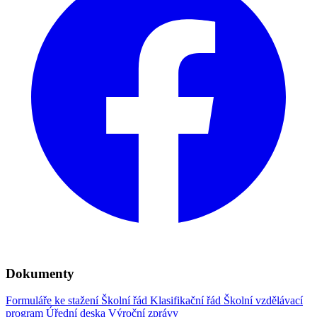
Dokumenty
Formuláře ke stažení
Školní řád
Klasifikační řád
Školní vzdělávací
program
Úřední deska
Výroční zprávy