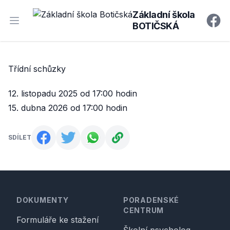
Základní škola
BOTIČSKÁ
Open main menu
Faceb
Třídní schůzky
12. listopadu 2025 od 17:00 hodin
15. dubna 2026 od 17:00 hodin
SDÍLET
Footer
DOKUMENTY
PORADENSKÉ
CENTRUM
Formuláře ke stažení