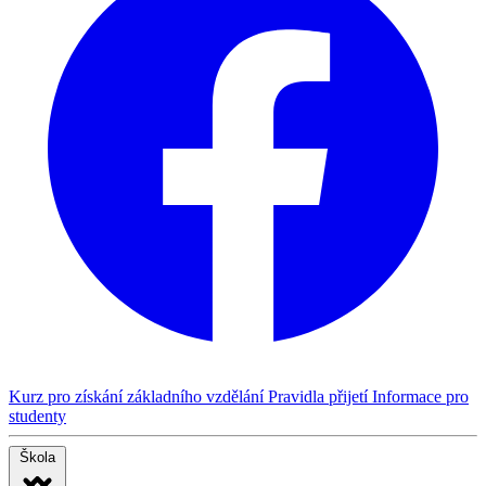
Kurz pro získání základního vzdělání
Pravidla přijetí
Informace pro
studenty
Škola