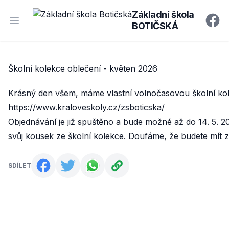
Základní škola
BOTIČSKÁ
Open main menu
Faceb
Školní kolekce oblečení - květen 2026
Krásný den všem, máme vlastní volnočasovou školní kolek
https://www.kraloveskoly.cz/zsboticska/
Objednávání je již spuštěno a bude možné až do 14. 5. 2
svůj kousek ze školní kolekce. Doufáme, že budete mít 
SDÍLET