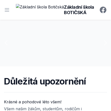
Základní škola
BOTIČSKÁ
Open main menu
Faceb
Důležitá upozornění
Krásné a pohodové léto všem!
Všem našim žákům, studentům, rodičům i